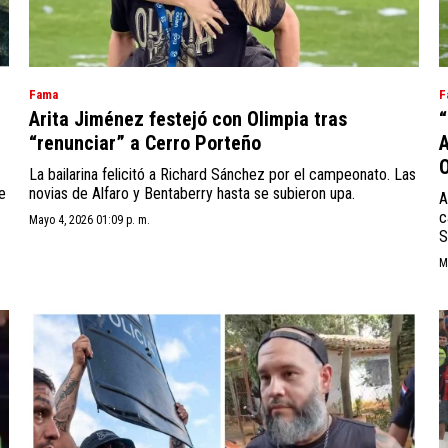
Fama
F
Arita Jiménez festejó con Olimpia tras
“
“renunciar” a Cerro Porteño
A
O
La bailarina felicitó a Richard Sánchez por el campeonato. Las
e
novias de Alfaro y Bentaberry hasta se subieron upa.
A
c
Mayo 4, 2026 01:09 p. m.
S
M