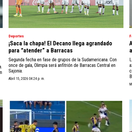
Deportes
F
¡Saca la chapa! El Decano llega agrandado
A
para “atender” a Barracas
a
Segunda fecha en fase de grupos de la Sudamericana. Con
L
once de gala, Olimpia será anfitrión de Barracas Central en
a
a.
Sajonia.
c
on
B
Abril 15, 2026 04:24 p. m.
M