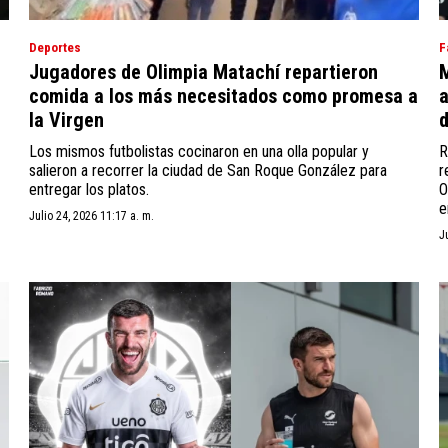
Deportes
F
Jugadores de Olimpia Matachí repartieron
M
comida a los más necesitados como promesa a
a
la Virgen
Los mismos futbolistas cocinaron en una olla popular y
R
salieron a recorrer la ciudad de San Roque González para
r
entregar los platos.
O
e
Julio 24, 2026 11:17 a. m.
J