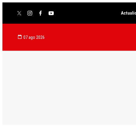
Actuali
twitter
instagram
facebook
youtube
07 ago 2026