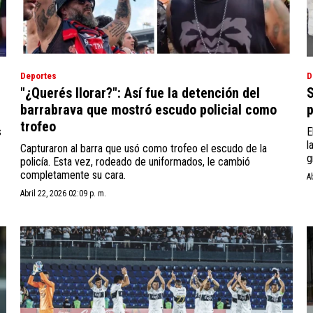
Deportes
D
"¿Querés llorar?": Así fue la detención del
S
barrabrava que mostró escudo policial como
p
trofeo
s
E
l
Capturaron al barra que usó como trofeo el escudo de la
g
policía. Esta vez, rodeado de uniformados, le cambió
completamente su cara.
A
Abril 22, 2026 02:09 p. m.