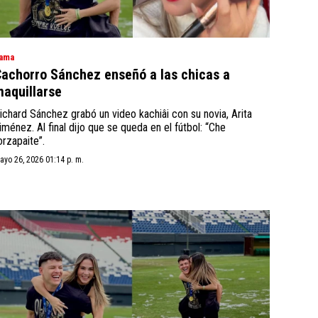
ama
achorro Sánchez enseñó a las chicas a
aquillarse
ichard Sánchez grabó un video kachiâi con su novia, Arita
iménez. Al final dijo que se queda en el fútbol: “Che
orzapaite”.
ayo 26, 2026 01:14 p. m.