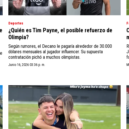
Deportes
F
e
¿Quién es Tim Payne, el posible refuerzo de
C
Olimpia?
m
Según rumores, el Decano le pagaría alrededor de 30.000
R
dólares mensuales al jugador influencer. Su supuesta
J
de
contratación pichó a muchos olimpistas.
f
r
Junio 16, 2026 03:36 p. m.
M