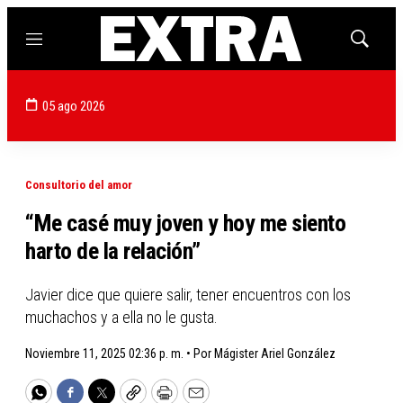
Menú
Mostrar
búsqued
05 ago 2026
Consultorio del amor
“Me casé muy joven y hoy me siento
harto de la relación”
Javier dice que quiere salir, tener encuentros con los
muchachos y a ella no le gusta.
Noviembre 11, 2025 02:36 p. m. •
Por
Mágister Ariel González
WhatsApp
Facebook
Twitter
Copy
Print
Email