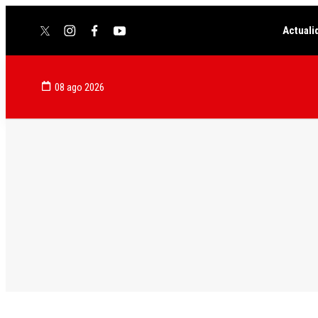
Actuali
twitter
instagram
facebook
youtube
08 ago 2026