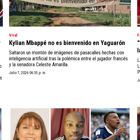
Viral
F
r
Kylian Mbappé no es bienvenido en Yaguarón
“
l
Saltaron un montón de imágenes de pasacalles hechas con
inteligencia artificial tras la polémica entre el jugador francés
L
y la senadora Celeste Amarilla.
o
L
P
Julio 7, 2026 06:35 p. m.
n
J