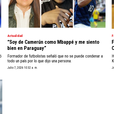
Actualidad
F
“Soy de Camerún como Mbappé y me siento
F
bien en Paraguay”
C
ó
Formador de futbolistas señaló que no se puede condenar a
H
todo un país por lo que dijo una persona.
K
Julio 7, 2026 10:32 a. m.
J