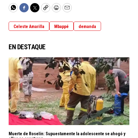
WhatsApp
Facebook
Twitter
Copy
Print
Email
Celeste Amarilla
Mbappé
demanda
EN DESTAQUE
Muerte de Roselín: Supuestamente la adolescente se ahogó y