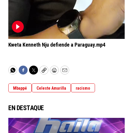
Kweta Kenneth Nju defiende a Paraguay.mp4
WhatsApp
Facebook
Twitter
Copy
Print
Email
Mbappé
Celeste Amarilla
racismo
EN DESTAQUE