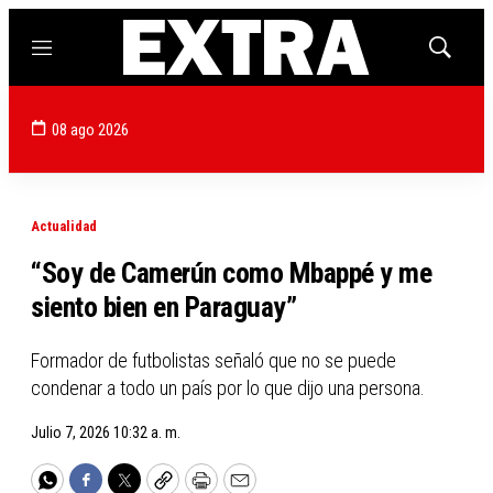
Menú
Mostrar
búsqued
08 ago 2026
Actualidad
“Soy de Camerún como Mbappé y me
siento bien en Paraguay”
Formador de futbolistas señaló que no se puede
condenar a todo un país por lo que dijo una persona.
Julio 7, 2026 10:32 a. m.
WhatsApp
Facebook
Twitter
Copy
Print
Email