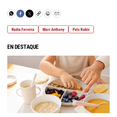
WhatsApp
Facebook
Twitter
Copy
Print
Email
Nadia Ferreira
Marc Anthony
Palo Rubín
EN DESTAQUE