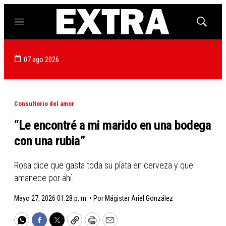
Menú
Mostrar
búsqued
07 ago 2026
Consultorio del amor
“Le encontré a mi marido en una bodega
con una rubia”
Rosa dice que gasta toda su plata en cerveza y que
amanece por ahí.
Mayo 27, 2026 01:28 p. m. •
Por
Mágister Ariel González
WhatsApp
Facebook
Twitter
Copy
Print
Email