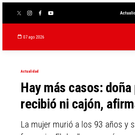
Actuali
twitter
instagram
facebook
youtube
07 ago 2026
Actualidad
Hay más casos: doña 
recibió ni cajón, afir
La mujer murió a los 93 años y su