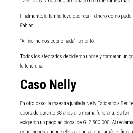
traés los G. 7.000.000 al contado o no me llames más”.
Finalmente, la familia tuvo que reunir dinero como pudo
Fabián.
“Al final no nos cubrió nada”, lamentó.
Todos los afectados decidieron unirse y formaron un 
la funeraria.
Caso Nelly
En otro caso, la maestra jubilada Nelly Estigarribia Ben
aportado durante 38 años a la misma funeraria. Su famili
exigieron un pago adicional de G. 2.500.000. Al reclamar
condiciones, aunque ellos aseguran que jamás lo firmar