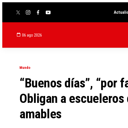
Actuali
twitter
instagram
facebook
youtube
06 ago 2026
Mundo
“Buenos días”, “por fa
Obligan a escueleros 
amables