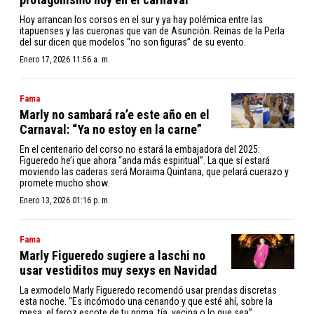
Hoy arrancan los corsos en el sur y ya hay polémica entre las
itapuenses y las cueronas que van de Asunción. Reinas de la Perla
del sur dicen que modelos “no son figuras” de su evento.
Enero 17, 2026 11:56 a. m.
Fama
Marly no sambará ra’e este año en el
Carnaval: “Ya no estoy en la carne”
En el centenario del corso no estará la embajadora del 2025:
Figueredo he’i que ahora “anda más espiritual”. La que sí estará
moviendo las caderas será Moraima Quintana, que pelará cuerazo y
promete mucho show.
Enero 13, 2026 01:16 p. m.
Fama
Marly Figueredo sugiere a laschi no
usar vestiditos muy sexys en Navidad
La exmodelo Marly Figueredo recomendó usar prendas discretas
esta noche. “Es incómodo una cenando y que esté ahí, sobre la
mesa, el feroz escote de tu prima, tía, vecina o lo que sea”,