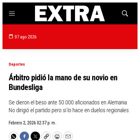
Menú
Mostrar
búsqued
07 ago 2026
Deportes
Árbitro pidió la mano de su novio en
Bundesliga
Se dieron el beso ante 50.000 aficionados en Alemania.
No dirigió el partido pero sí lo hace en duelos regionales.
Febrero 2, 2026 02:37 p. m.
WhatsApp
Facebook
Twitter
Copy
Print
Email