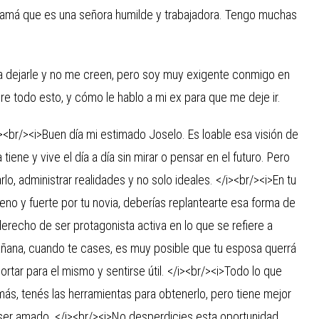
mamá que es una señora humilde y trabajadora. Tengo muchas
 dejarle y no me creen, pero soy muy exigente conmigo en
re todo esto, y cómo le hablo a mi ex para que me deje ir.
br/><i>Buen día mi estimado Joselo. Es loable esa visión de
iene y vive el día a día sin mirar o pensar en el futuro. Pero
arlo, administrar realidades y no solo ideales. </i><br/><i>En tu
eno y fuerte por tu novia, deberías replantearte esa forma de
derecho de ser protagonista activa en lo que se refiere a
mañana, cuando te cases, es muy posible que tu esposa querrá
ortar para el mismo y sentirse útil. </i><br/><i>Todo lo que
más, tenés las herramientas para obtenerlo, pero tiene mejor
 ser amado. </i><br/><i>No desperdicies esta oportunidad