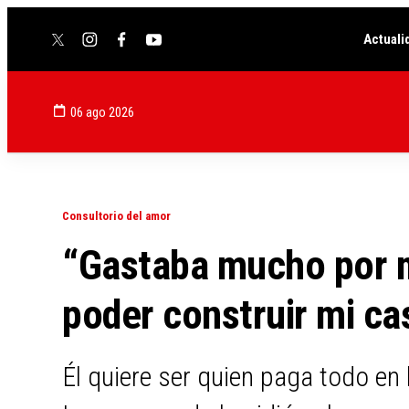
Actuali
twitter
instagram
facebook
youtube
06 ago 2026
Consultorio del amor
“Gastaba mucho por mi
poder construir mi ca
Él quiere ser quien paga todo en l