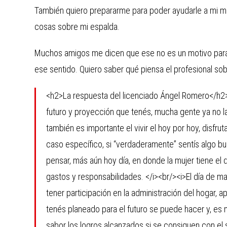
También quiero prepararme para poder ayudarle a mi 
cosas sobre mi espalda.
Muchos amigos me dicen que ese no es un motivo para
ese sentido. Quiero saber qué piensa el profesional sob
<h2>La respuesta del licenciado Ángel Romero</h2><
futuro y proyección que tenés, mucha gente ya no la t
también es importante el vivir el hoy por hoy, disfrut
caso específico, si “verdaderamente” sentís algo bu
pensar, más aún hoy día, en donde la mujer tiene el 
gastos y responsabilidades. </i><br/><i>El día de 
tener participación en la administración del hogar, ap
tenés planeado para el futuro se puede hacer y, es 
sabor los logros alcanzados si se consiguen con el