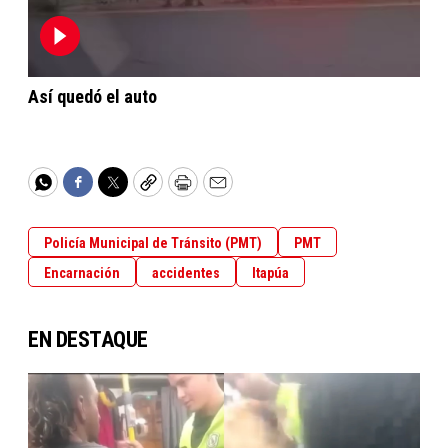
Así quedó el auto
WhatsApp
Facebook
Twitter
Copy
Print
Email
Policía Municipal de Tránsito (PMT)
PMT
Encarnación
accidentes
Itapúa
EN DESTAQUE