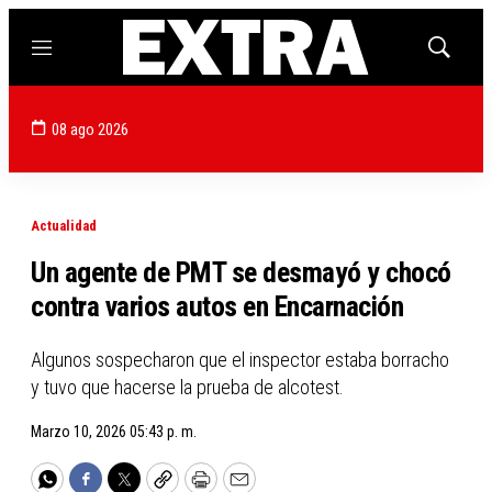
Menú
Mostrar
búsqued
08 ago 2026
Actualidad
Un agente de PMT se desmayó y chocó
contra varios autos en Encarnación
Algunos sospecharon que el inspector estaba borracho
y tuvo que hacerse la prueba de alcotest.
Marzo 10, 2026 05:43 p. m.
WhatsApp
Facebook
Twitter
Copy
Print
Email