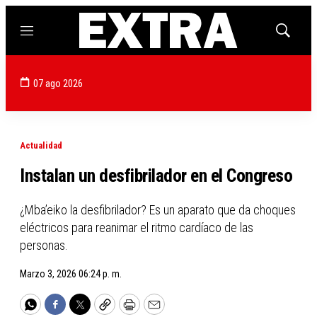
Menú
Mostrar
búsqued
07 ago 2026
Actualidad
Instalan un desfibrilador en el Congreso
¿Mba’eiko la desfibrilador? Es un aparato que da choques
eléctricos para reanimar el ritmo cardíaco de las
personas.
Marzo 3, 2026 06:24 p. m.
WhatsApp
Facebook
Twitter
Copy
Print
Email