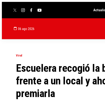
Actuali
twitter
instagram
facebook
youtube
06 ago 2026
Viral
Escuelera recogió la
frente a un local y ah
premiarla