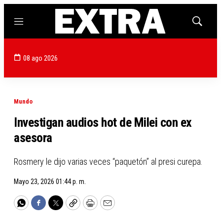
Menú
Mostrar
búsqued
08 ago 2026
Mundo
Investigan audios hot de Milei con ex
asesora
Rosmery le dijo varias veces “paquetón” al presi curepa.
Mayo 23, 2026 01:44 p. m.
WhatsApp
Facebook
Twitter
Copy
Print
Email