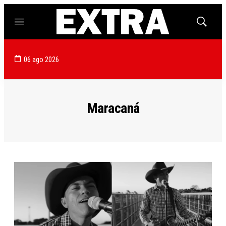
Menú
Mostrar
búsqued
06 ago 2026
Maracaná