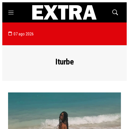
Menú
Mostrar
búsqued
07 ago 2026
Iturbe