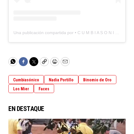
Una publicación compartida por • C U M B I A S O N I C O • (@cumbiasonico)
WhatsApp
Facebook
Twitter
Copy
Print
Email
Cumbiasónico
Nadia Portillo
Binomio de Oro
Los Mier
Faces
EN DESTAQUE