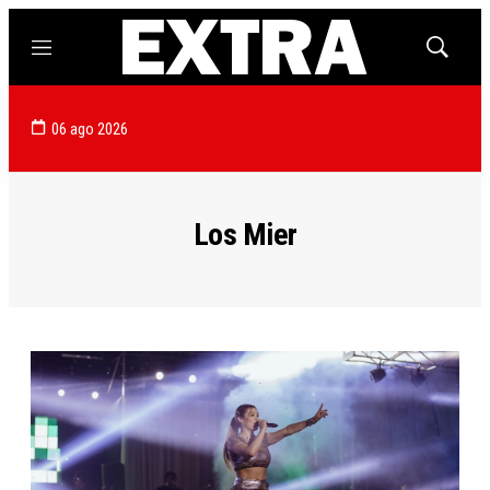
Menú
Mostrar
búsqued
06 ago 2026
Los Mier