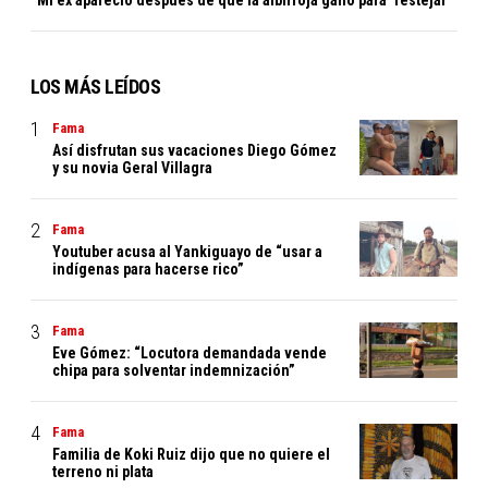
“Mi ex apareció después de que la albirroja ganó para ‘festejar’”
LOS MÁS LEÍDOS
Fama
Así disfrutan sus vacaciones Diego Gómez
y su novia Geral Villagra
Fama
Youtuber acusa al Yankiguayo de “usar a
indígenas para hacerse rico”
Fama
Eve Gómez: “Locutora demandada vende
chipa para solventar indemnización”
Fama
Familia de Koki Ruiz dijo que no quiere el
terreno ni plata