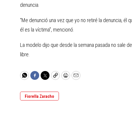
denuncia.
“Me denunció una vez que yo no retiré la denuncia, él q
él es la víctima”, mencionó.
La modelo dijo que desde la semana pasada no sale de 
libre.
WhatsApp
Facebook
Twitter
Copy
Print
Email
Fiorella Zaracho