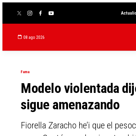
Actuali
twitter
instagram
facebook
youtube
08 ago 2026
Fama
Modelo violentada dij
sigue amenazando
Fiorella Zaracho he’i que el peso