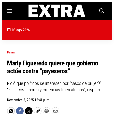
Menú
Mostrar
búsqued
08 ago 2026
Fama
Marly Figueredo quiere que gobierno
actúe contra “payeseros”
Pidió que políticos se interesen por “casos de brujería”.
“Esas costumbres y creencias traen atrasos”, disparó.
Noviembre 3, 2025 12:41 p. m.
WhatsApp
Facebook
Twitter
Copy
Print
Email