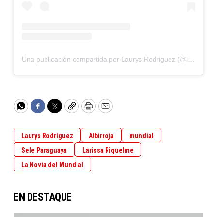
Una publicación compartida por Laurys Rodriguez (@laurysdyva)
WhatsApp
Facebook
Twitter
Copy
Print
Email
Laurys Rodríguez
Albirroja
mundial
Sele Paraguaya
Larissa Riquelme
La Novia del Mundial
EN DESTAQUE