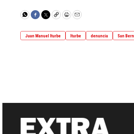
WhatsApp
Facebook
Twitter
Copy
Print
Email
Juan Manuel Iturbe
Iturbe
denuncia
San Bern