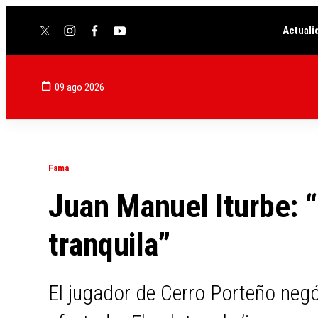
Actuali
twitter
instagram
facebook
youtube
09 ago 2026
Fama
Juan Manuel Iturbe: “
tranquila”
El jugador de Cerro Porteño negó