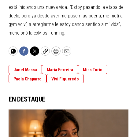
está iniciando una nueva vida. “Estoy pasando la etapa del
duelo, pero ya desde ayer me puse más buena, me metí al
gym volví, a arreglarme le estoy dando sentido a mi vida”,
mencionó la exMiss Tunning.
WhatsApp
Facebook
Twitter
Copy
Print
Email
Janet Massa
María Ferreira
Miss Torín
Paola Chaparro
Vivi Figueredo
EN DESTAQUE