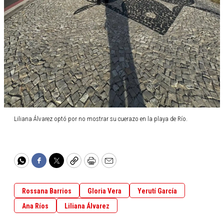
Liliana Álvarez optó por no mostrar su cuerazo en la playa de Río.
WhatsApp
Facebook
Twitter
Copy
Print
Email
Rossana Barrios
Gloria Vera
Yerutí García
Ana Ríos
Liliana Álvarez