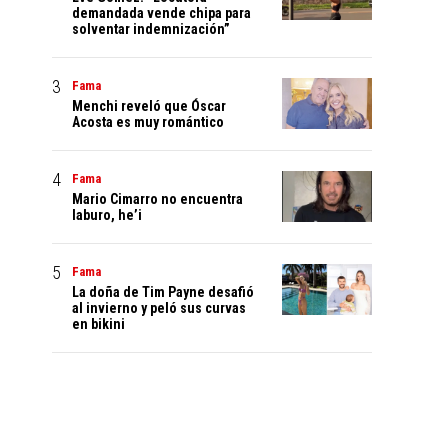
demandada vende chipa para
solventar indemnización”
Fama
Menchi reveló que Óscar
Acosta es muy romántico
Fama
Mario Cimarro no encuentra
laburo, he’i
Fama
La doña de Tim Payne desafió
al invierno y peló sus curvas
en bikini