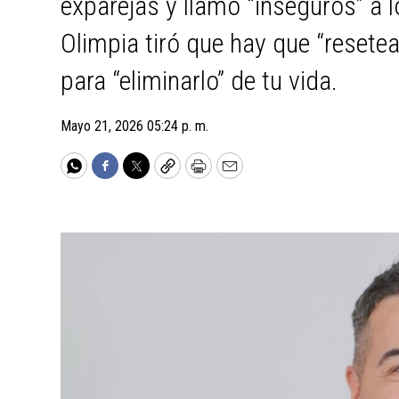
exparejas y llamó “inseguros” a 
Olimpia tiró que hay que “resetear
para “eliminarlo” de tu vida.
Mayo 21, 2026 05:24 p. m.
WhatsApp
Facebook
Twitter
Copy
Print
Email