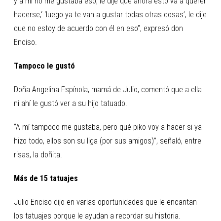
y a mí no me gustaba eso, le dije que ahora esto va a querer
hacerse,‘ ‘luego ya te van a gustar todas otras cosas’, le dije
que no estoy de acuerdo con él en eso”, expresó don
Enciso.
Tampoco le gustó
Doña Angelina Espínola, mamá de Julio, comentó que a ella
ni ahí le gustó ver a su hijo tatuado.
“A mí tampoco me gustaba, pero qué piko voy a hacer si ya
hizo todo, ellos son su liga (por sus amigos)”, señaló, entre
risas, la doñita.
Más de 15 tatuajes
Julio Enciso dijo en varias oportunidades que le encantan
los tatuajes porque le ayudan a recordar su historia.