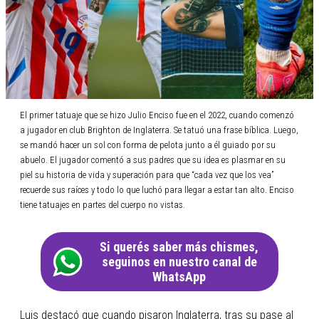
El primer tatuaje que se hizo Julio Enciso fue en el 2022, cuando comenzó
a jugador en club Brighton de Inglaterra. Se tatuó una frase bíblica. Luego,
se mandó hacer un sol con forma de pelota junto a él guiado por su
abuelo. El jugador comentó a sus padres que su idea es plasmar en su
piel su historia de vida y superación para que “cada vez que los vea”
recuerde sus raíces y todo lo que luchó para llegar a estar tan alto. Enciso
tiene tatuajes en partes del cuerpo no vistas.
Si querés saber más chismes,
seguinos en nuestro canal de
WhatsApp
Luis destacó que cuando pisaron Inglaterra, tras su pase al