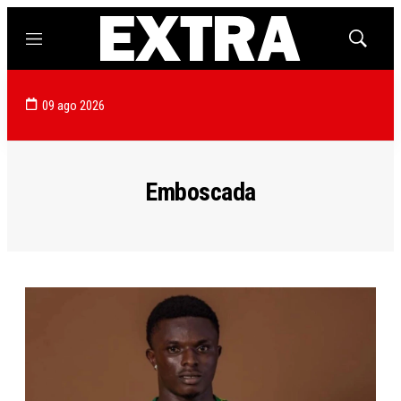
Menú
Mostrar
búsqued
09 ago 2026
Emboscada