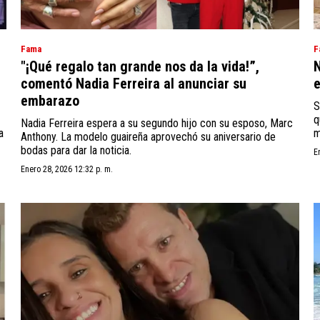
Fama
F
"¡Qué regalo tan grande nos da la vida!”,
N
comentó Nadia Ferreira al anunciar su
embarazo
S
q
Nadia Ferreira espera a su segundo hijo con su esposo, Marc
a
m
Anthony. La modelo guaireña aprovechó su aniversario de
bodas para dar la noticia.
E
Enero 28, 2026 12:32 p. m.