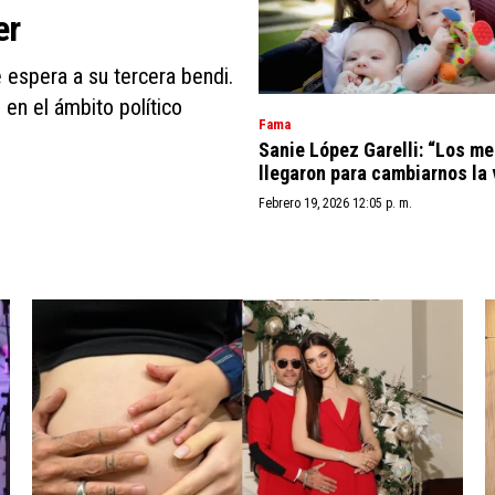
er
 espera a su tercera bendi.
en el ámbito político
Fama
Sanie López Garelli: “Los me
llegaron para cambiarnos la 
Febrero 19, 2026 12:05 p. m.