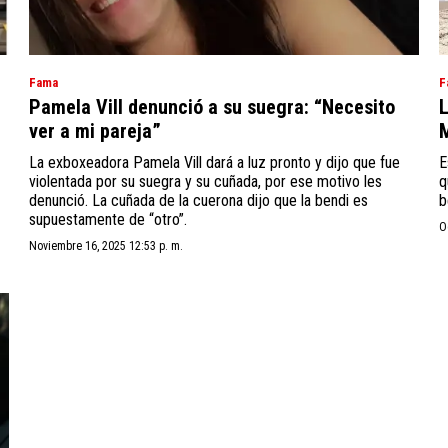
Fama
F
Pamela Vill denunció a su suegra: “Necesito
L
ver a mi pareja”
M
La exboxeadora Pamela Vill dará a luz pronto y dijo que fue
E
violentada por su suegra y su cuñada, por ese motivo les
q
denunció. La cuñada de la cuerona dijo que la bendi es
b
supuestamente de “otro”.
O
Noviembre 16, 2025 12:53 p. m.