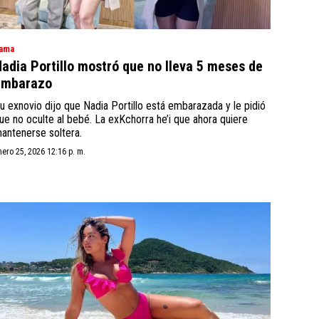
ama
adia Portillo mostró que no lleva 5 meses de
embarazo
u exnovio dijo que Nadia Portillo está embarazada y le pidió
ue no oculte al bebé. La exKchorra he’i que ahora quiere
antenerse soltera.
nero 25, 2026 12:16 p. m.