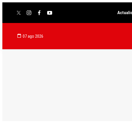
Actuali
twitter
instagram
facebook
youtube
07 ago 2026