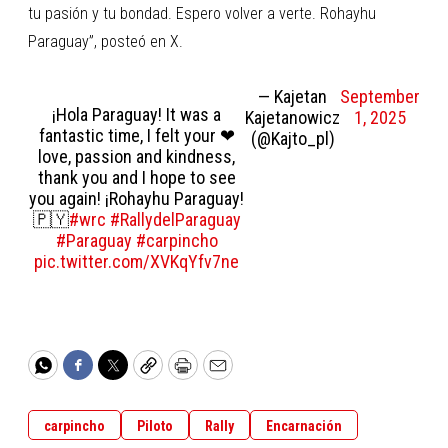
tu pasión y tu bondad. Espero volver a verte. Rohayhu
Paraguay”, posteó en X.
— Kajetan
September
¡Hola Paraguay! It was a
Kajetanowicz
1, 2025
fantastic time, I felt your ❤
(@Kajto_pl)
love, passion and kindness,
thank you and I hope to see
you again! ¡Rohayhu Paraguay!
🇵🇾
#wrc
#RallydelParaguay
#Paraguay
#carpincho
pic.twitter.com/XVKqYfv7ne
WhatsApp
Facebook
Twitter
Copy
Print
Email
carpincho
Piloto
Rally
Encarnación