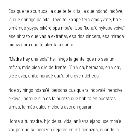
Esa que te acurruca, la que te felicita, la que ndohói moõve,
la que contigo palpita. Tove toî ko’ápe téra amo yvate, ha’e
oimê nde ypýpe oikóro opa mba’e. Upe “kunu’û hykupa voíva”,
ese abrazo que vas a extrañar, esa risa sincera, esa mirada
motivadora que te alienta a soñar.
“Madre hay una sola” he’i ningo la gente, que no sea un
refrán, más bien dilo de frente. “En vida, hermano, en vida”,
oje’e avei, aníke nerasê gua’u oho ove ndehegui.
Nde sy ningo ndaha’éi persona cualquiera, ndovaléi hendive
eikovai, porque ella es la pureza que habita en nuestras
almas, la más dulce melodía avei en guaraní.
Honra a tu madre, hijo de su vida, aníkena ejapo upe mba’e
vai, porque su corazón dejarás en mil pedazos, cuando lo