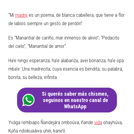
“Mi
madre
es un poema, de blanca cabellera, que tiene a flor
de labios siempre un gesto de perdón”.
Es “Manantial de cariño, mar inmenso de alivio”, “Pedacito
del cielo”, “Manantial de amor”.
Ha’e ningo esperanza, ha’e alabanza, avei bonanza, ha’e opa
mba’e. Una madrecita, cuya esencia es bendita; su palabra,
bonita; su belleza, infinita.
Si querés saber más chismes,
seguinos en nuestro canal de
WhatsApp
Yvága rembiapo Ñandejára omboúva, ñande
vida
ohayhúva,
Kuña ndoikuaáiva uhéi, kane’õ.