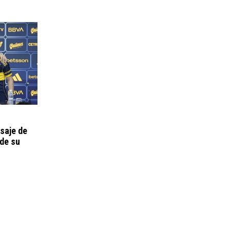
saje de
 de su