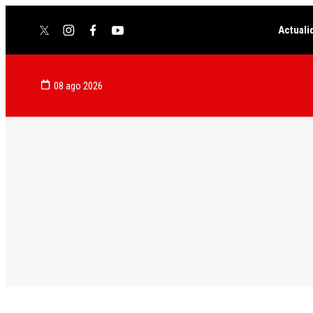
Actuali
twitter
instagram
facebook
youtube
08 ago 2026