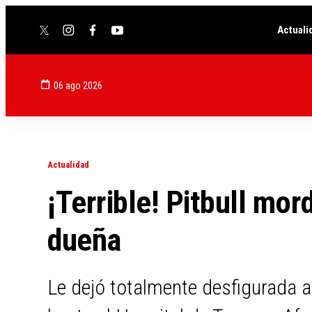
Actuali
twitter
instagram
facebook
youtube
06 ago 2026
Actualidad
¡Terrible! Pitbull mor
dueña
Le dejó totalmente desfigurada a 