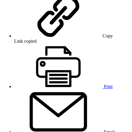
Copy
Link copied
Print
Email