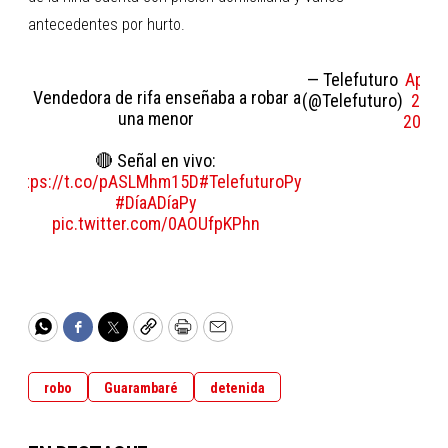
antecedentes por hurto.
— Telefuturo
April
📌 Vendedora de rifa enseñaba a robar a
(@Telefuturo)
23,
una menor
2026
🔴 Señal en vivo:
https://t.co/pASLMhm15D
#TelefuturoPy
#DíaADíaPy
pic.twitter.com/0AOUfpKPhn
WhatsApp
Facebook
Twitter
Copy
Print
Email
robo
Guarambaré
detenida