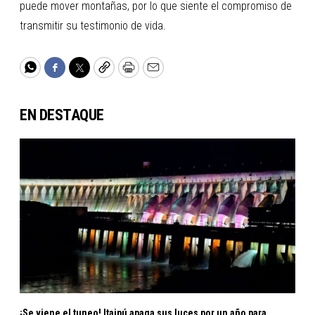
puede mover montañas, por lo que siente el compromiso de
transmitir su testimonio de vida.
WhatsApp
Facebook
Twitter
Copy
Print
Email
EN DESTAQUE
¡Se viene el tuneo! Itaipú apaga sus luces por un año para