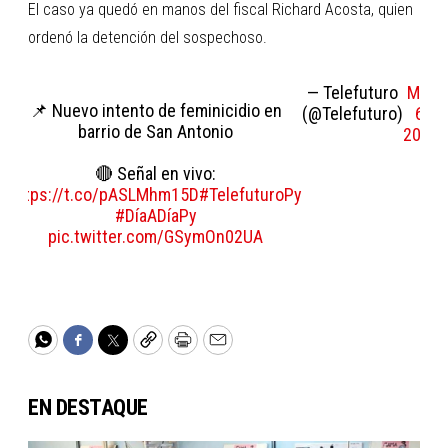
El caso ya quedó en manos del fiscal Richard Acosta, quien
ordenó la detención del sospechoso.
— Telefuturo
May
📌 Nuevo intento de feminicidio en
(@Telefuturo)
6,
barrio de San Antonio
2026
🔴 Señal en vivo:
https://t.co/pASLMhm15D
#TelefuturoPy
#DíaADíaPy
pic.twitter.com/GSymOn02UA
WhatsApp
Facebook
Twitter
Copy
Print
Email
EN DESTAQUE