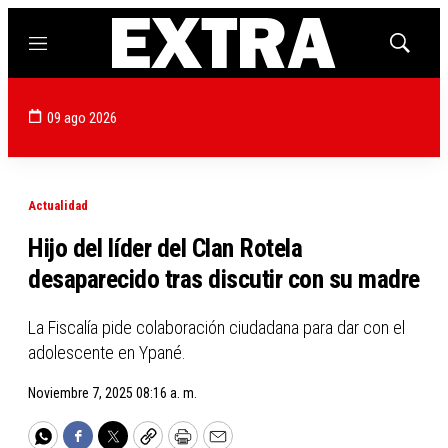
Menú
Mostrar
búsqued
09 ago 2026
Actualidad
Hijo del líder del Clan Rotela
desaparecido tras discutir con su madre
La Fiscalía pide colaboración ciudadana para dar con el
adolescente en Ypané.
Noviembre 7, 2025 08:16 a. m.
WhatsApp
Facebook
Twitter
Copy
Print
Email