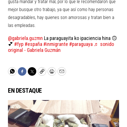
gusta mandar y tratar mal, por lo que le recomendaron que
mejor busque otro trabajo, ya que así como hay personas
desagradables, hay quienes son amorosas y tratan bien a
las empleadas.
@gabriela.guzmn
La paraguayita ko ipaciencia hina 🙃
💕
#fyp
#españa
#inmigrante
#paraguaya
♬ sonido
original - Gabriela Guzmán
WhatsApp
Facebook
Twitter
Copy
Print
Email
EN DESTAQUE