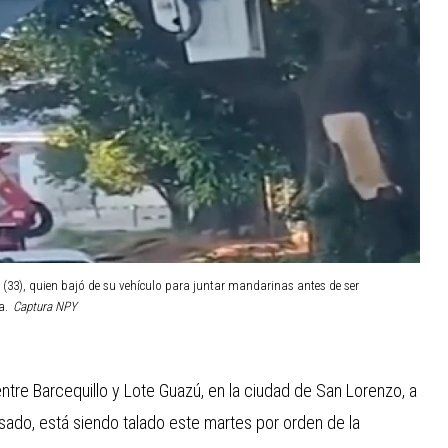
 (33), quien bajó de su vehículo para juntar mandarinas antes de ser
a.
Captura NPY
entre Barcequillo y Lote Guazú, en la ciudad de San Lorenzo, a
do, está siendo talado este martes por orden de la