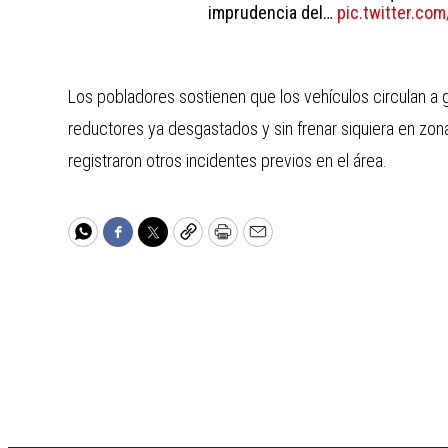
imprudencia del…
pic.twitter.co
Los pobladores sostienen que los vehículos circulan a g
reductores ya desgastados y sin frenar siquiera en zo
registraron otros incidentes previos en el área.
WhatsApp
Facebook
Twitter
Copy
Print
Email