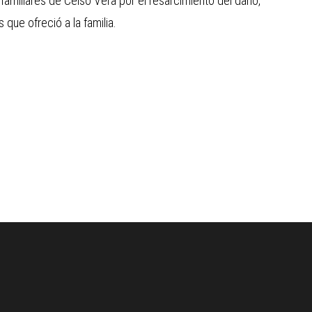
familiares de Celso Vera por el resarcimiento del daño,
 que ofreció a la familia.