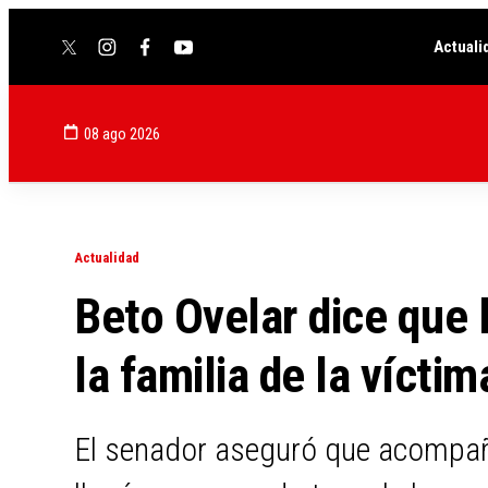
Actuali
twitter
instagram
facebook
youtube
08 ago 2026
Actualidad
Beto Ovelar dice que 
la familia de la vícti
El senador aseguró que acompañó 