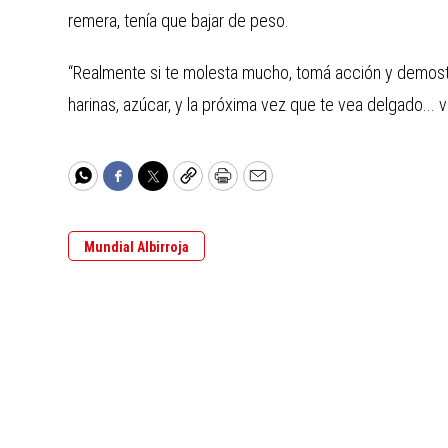
remera, tenía que bajar de peso.
“Realmente si te molesta mucho, tomá acción y demostr
harinas, azúcar, y la próxima vez que te vea delgado... 
WhatsApp
Facebook
Twitter
Copy
Print
Email
Mundial Albirroja