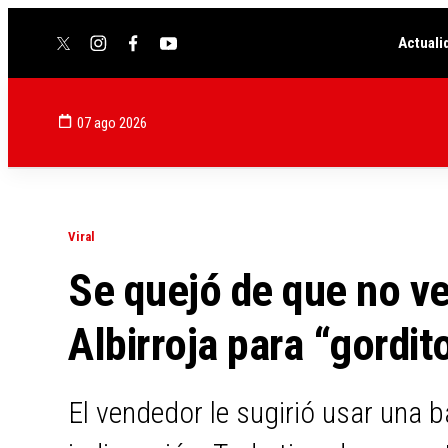
Actuali
twitter
instagram
facebook
youtube
07 ago 2026
Viral
Se quejó de que no v
Albirroja para “gordito
El vendedor le sugirió usar una 