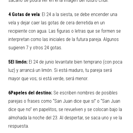
sacarlo se podrá ver en él la imagen del futuro chuli.
4 Gotas de vela
: El 24 a la siesta, se debe encender una
vela y dejar caer las gotas de cera derretida en un
recipiente con agua. Las figuras o letras que se formen se
interpretan como las iniciales de la futura pareja. Algunos
sugieren 7 y otros 24 gotas.
5El limón:
El 24 de junio levantate bien temprano (con poca
luz) y arrancá un limón. Si está maduro, tu pareja será
mayor que vos; si está verde, será menor.
6Papeles del destino:
Se escriben nombres de posibles
parejas o frases como “San Juan dice que sí” o “San Juan
dice que no” en papelitos, se revuelven y se colocan bajo la
almohada la noche del 23. Al despertar, se saca uno y ve la
respuesta.