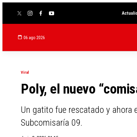
Actuali
twitter
instagram
facebook
youtube
06 ago 2026
Viral
Poly, el nuevo “comisa
Un gatito fue rescatado y ahora es
Subcomisaría 09.