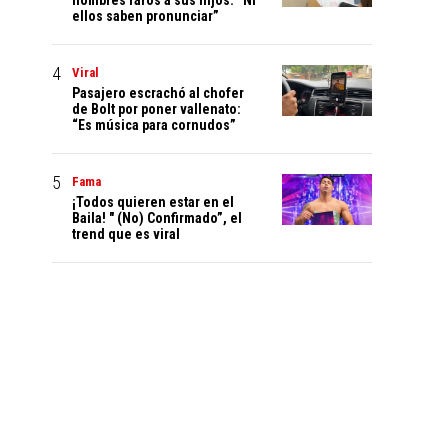
nombres raros a sus hijos: “Ni
ellos saben pronunciar”
Viral
Pasajero escrachó al chofer
de Bolt por poner vallenato:
“Es música para cornudos”
Fama
¡Todos quieren estar en el
Baila! " (No) Confirmado”, el
trend que es viral