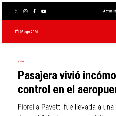
Actuali
twitter
instagram
facebook
youtube
08 ago 2026
Viral
Pasajera vivió incóm
control en el aeropue
Fiorella Pavetti fue llevada a un