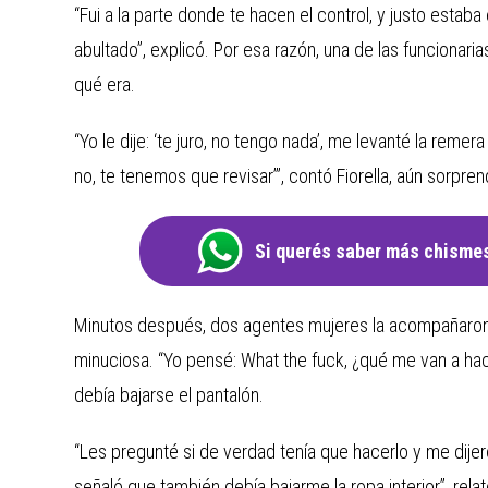
“Fui a la parte donde te hacen el control, y justo estab
abultado”, explicó. Por esa razón, una de las funcionaria
qué era.
“Yo le dije: ‘te juro, no tengo nada’, me levanté la remer
no, te tenemos que revisar’”, contó Fiorella, aún sorpren
Si querés saber más chismes
Minutos después, dos agentes mujeres la acompañaron 
minuciosa. “Yo pensé: What the fuck, ¿qué me van a hace
debía bajarse el pantalón.
“Les pregunté si de verdad tenía que hacerlo y me dije
señaló que también debía bajarme la ropa interior”, relat