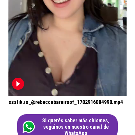
ssstik.io_@rebeccabareiroof_1782916884998.mp4
Si querés saber más chismes,
seguinos en nuestro canal de
WhatsApp