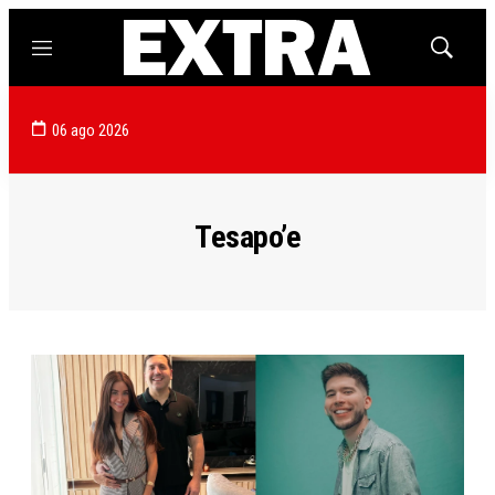
Menú
Mostrar
búsqued
06 ago 2026
Tesapo’e