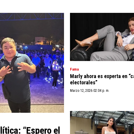
Fama
Marly ahora es experta en 
electorales”
Marzo 12, 2026 02:04 p. m.
ítica: “Espero el